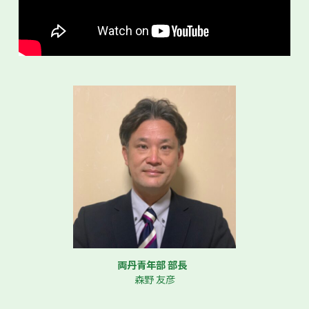
両丹青年部 部長
森野 友彦