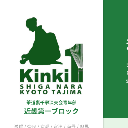
茶道裏千家淡交会青年部
近畿第一ブロック
滋賀
/
奈良
/
京都
/
宮津
/
両丹
/
但馬