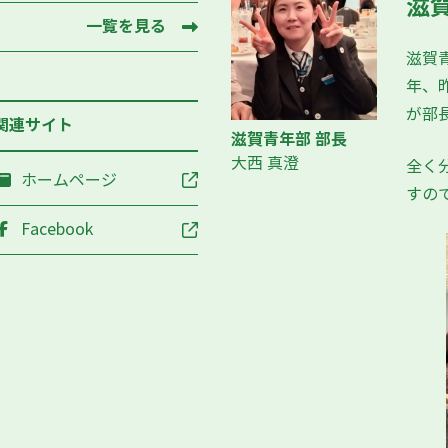
滋賀
一覧を見る
滋賀
年、
が部
関連サイト
滋賀青年部 部長
大西 真澄
全く
ホームページ
すの
Facebook