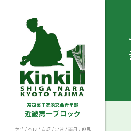
茶道裏千家淡交会青年部
近畿第一ブロック
滋賀
/
奈良
/
京都
/
宮津
/
両丹
/
但馬