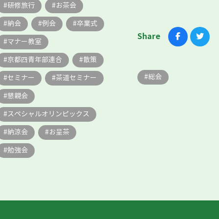
研修旅行
お茶会
納会
例会
卒業式
Share
マナー教室
京都四青年部連合
散策
総会
セミナー
茶道セミナー
懇親会
スペシャルオリンピックス
納涼会
お呈茶
勉強会