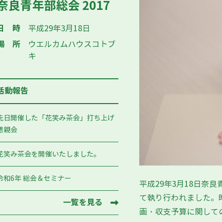
奈良青年部総会 2017
日時
平成29年3月18日
場所
ウエルカムハウスコトブ
キ
活動報告
先日開催した「花笑み茶会」打ち上げ
懇親会
花笑み茶会を開催いたしました。
令和6年 総会＆セミナー
平成29年3月18日奈
て執り行われました。
一覧を見る
画・収支予算に関して