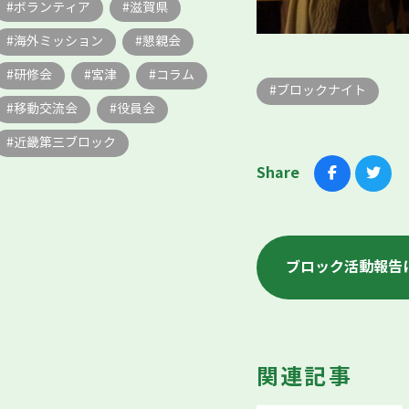
ボランティア
滋賀県
海外ミッション
懇親会
研修会
宮津
コラム
ブロックナイト
移動交流会
役員会
近畿第三ブロック
Share
ブロック活動報告
関連記事