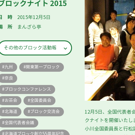
ブロックナイト 2015
日時
2015年12月5日
場所
まんざら亭
九州
関東第一ブロック
奈良
ブロックコンファレンス
お茶会
全国委員会
北海道
ブロック交流会
12月5日、全国代表
クナイトを開催いたし
全国代表者会議
小川全国委員長と行松
北海道ブロック創立55周年記念