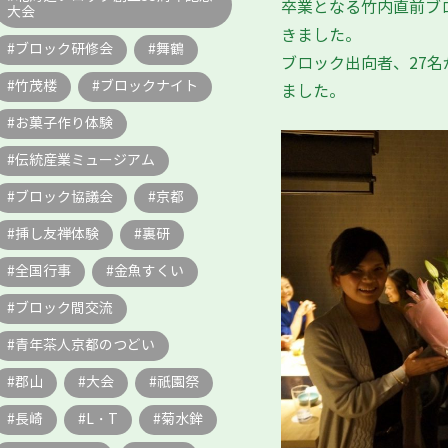
卒業となる竹内直前ブ
大会
きました。
ブロック研修会
舞鶴
ブロック出向者、27
竹茂楼
ブロックナイト
ました。
お菓子作り体験
伝統産業ミュージアム
ブロック協議会
京都
挿し友禅体験
裏研
全国行事
金魚すくい
ブロック間交流
青年茶人京都のつどい
郡山
大会
祇園祭
長崎
L・T
菊水鉾