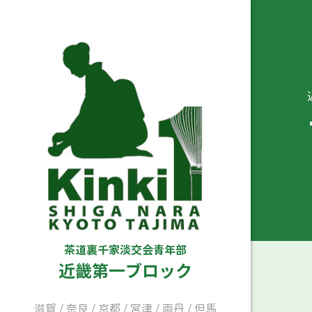
茶道裏千家淡交会青年部
近畿第一ブロック
滋賀
/
奈良
/
京都
/
宮津
/
両丹
/
但馬