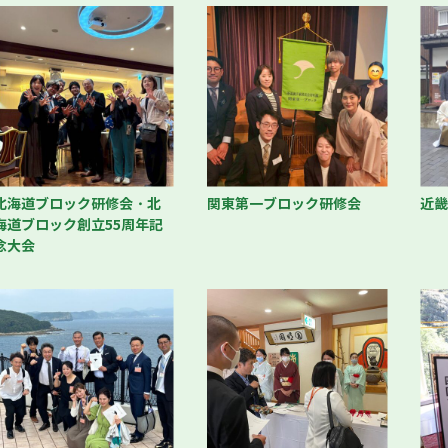
北海道ブロック研修会・北
関東第一ブロック研修会
近
海道ブロック創立55周年記
念大会