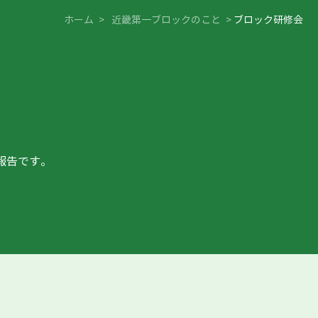
ホーム
>
近畿第一ブロックのこと
>
ブロック研修会
報告です。