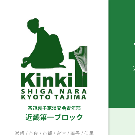
茶道裏千家淡交会青年部
近畿第一ブロック
滋賀
/
奈良
/
京都
/
宮津
/
両丹
/
但馬