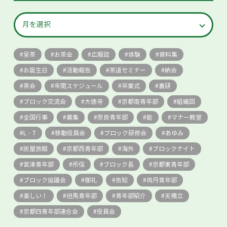
呈茶
お茶会
広報誌
体験
資料集
お誕生日
活動報告
茶道セミナー
納会
茶会
年間スケジュール
卒業式
裏研
ブロック交流会
大徳寺
京都南青年部
組織図
全国行事
募集
奈良青年部
能
マナー教室
L・T
移動役員会
ブロック研修会
あゆみ
炭屋旅館
京都西青年部
海外
ブロックナイト
宮津青年部
所信
ブロック長
京都東青年部
ブロック協議会
御礼
告知
両丹青年部
楽しい！
但馬青年部
青年部紹介
天橋立
京都四青年部連合会
役員会