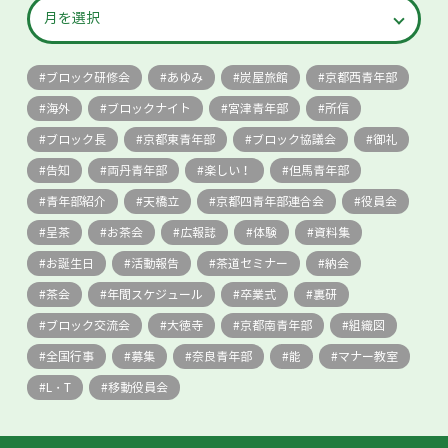
ブロック研修会
あゆみ
炭屋旅館
京都西青年部
海外
ブロックナイト
宮津青年部
所信
ブロック長
京都東青年部
ブロック協議会
御礼
告知
両丹青年部
楽しい！
但馬青年部
青年部紹介
天橋立
京都四青年部連合会
役員会
呈茶
お茶会
広報誌
体験
資料集
お誕生日
活動報告
茶道セミナー
納会
茶会
年間スケジュール
卒業式
裏研
ブロック交流会
大徳寺
京都南青年部
組織図
全国行事
募集
奈良青年部
能
マナー教室
L・T
移動役員会