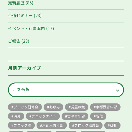
(85)
更新履歴
(23)
茶道セミナー
(17)
イベント・行事案内
(23)
ご報告
月別アーカイブ
ブロック研修会
あゆみ
炭屋旅館
京都西青年部
海外
ブロックナイト
宮津青年部
所信
ブロック長
京都東青年部
ブロック協議会
御礼