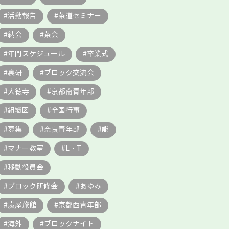
活動報告
茶道セミナー
納会
茶会
年間スケジュール
卒業式
裏研
ブロック交流会
大徳寺
京都南青年部
組織図
全国行事
募集
奈良青年部
能
マナー教室
L・T
移動役員会
ブロック研修会
あゆみ
炭屋旅館
京都西青年部
海外
ブロックナイト