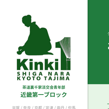
茶道裏千家淡交会青年部
近畿第一ブロック
滋賀
/
奈良
/
京都
/
宮津
/
両丹
/
但馬