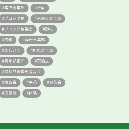
宮津青年部
所信
ブロック長
京都東青年部
ブロック協議会
御礼
告知
両丹青年部
楽しい！
但馬青年部
青年部紹介
天橋立
京都四青年部連合会
役員会
呈茶
お茶会
広報誌
体験