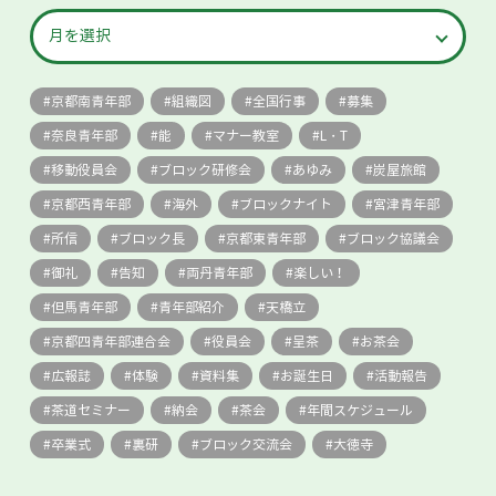
京都南青年部
組織図
全国行事
募集
奈良青年部
能
マナー教室
L・T
移動役員会
ブロック研修会
あゆみ
炭屋旅館
京都西青年部
海外
ブロックナイト
宮津青年部
所信
ブロック長
京都東青年部
ブロック協議会
御礼
告知
両丹青年部
楽しい！
但馬青年部
青年部紹介
天橋立
京都四青年部連合会
役員会
呈茶
お茶会
広報誌
体験
資料集
お誕生日
活動報告
茶道セミナー
納会
茶会
年間スケジュール
卒業式
裏研
ブロック交流会
大徳寺