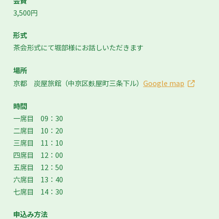
会費
3,500円
形式
茶会形式にて堀部様にお話しいただきます
場所
京都 炭屋旅館（中京区麩屋町三条下ル）
Google map
時間
一席目 09：30
二席目 10：20
三席目 11：10
四席目 12：00
五席目 12：50
六席目 13：40
七席目 14：30
申込み方法