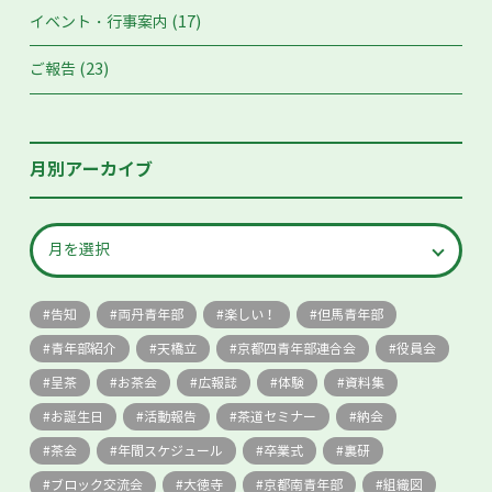
(17)
イベント・行事案内
(23)
ご報告
月別アーカイブ
告知
両丹青年部
楽しい！
但馬青年部
青年部紹介
天橋立
京都四青年部連合会
役員会
呈茶
お茶会
広報誌
体験
資料集
お誕生日
活動報告
茶道セミナー
納会
茶会
年間スケジュール
卒業式
裏研
ブロック交流会
大徳寺
京都南青年部
組織図